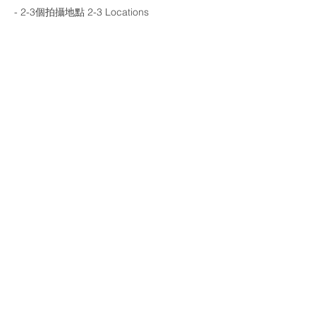
- 2-3個拍攝地點 2-3 Locations
聯絡資料
61453814
info@clm-photography.com
Hong Kong, Kwun Tong, 偉業街143號
首頁 home
浮光掠影 gallery