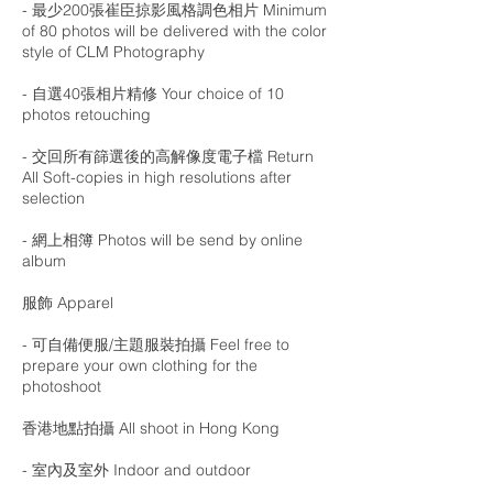
- 最少200張崔臣掠影風格調色相片 Minimum
of 80 photos will be delivered with the color
style of CLM Photography
- 自選40張相片精修 Your choice of 10
photos retouching
- 交回所有篩選後的高解像度電子檔 Return
All Soft-copies in high resolutions after
selection
- 網上相簿 Photos will be send by online
album
服飾 Apparel
- 可自備便服/主題服裝拍攝 Feel free to
prepare your own clothing for the
photoshoot
香港地點拍攝 All shoot in Hong Kong
- 室內及室外 Indoor and outdoor