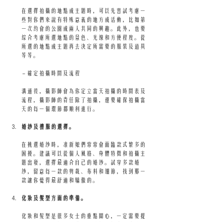
在選擇拍攝的地點或主題時，可以先嘗試考慮一
些對你們來說有特殊意義的地方或活動，比如第
一次約會的公園或兩人共同的興趣。此外，也要
綜合考慮所選地點的景色、光線和方便程度。從
所選的地點或主題再去決定所需要的服裝及道具
等等。
 - 確定拍攝時間及流程
溝通後，攝影師會為你定立當天拍攝的時間表及
流程，攝影師的責任除了拍攝，還要確保拍攝當
天的每一個環節都順利進行。
婚紗及禮服的選擇。
在挑選婚紗時，准新娘們常常會面臨款式繁多的
困擾。建議可以從個人風格、身體特徵和拍攝主
題出發，選擇最適合自己的婚紗。試穿多款婚
紗，留意每一款的剪裁、布料和細節，找到那一
款讓你覺得最舒適和驕傲的。
化妝及髮型方面的準備。
化妝和髮型是很多女士的重點關心，一定需要提