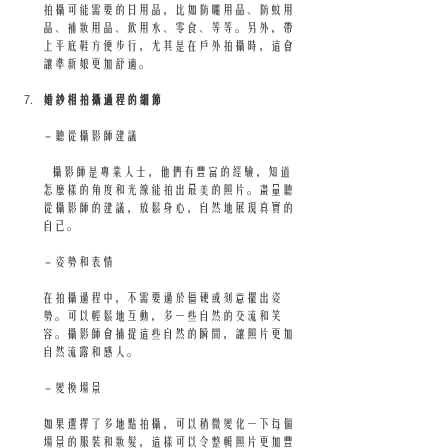
拍攝可能需要的日用品，比如防曬用品、防蚊用
品、補妝用品、飲用水、零食、等等。另外，帶
上平底鞋方便步行，尤其是在戶外拍攝時，這會
讓準新娘更加舒適。
婚紗相拍攝過程的細節
 - 聽從攝影師建議
   攝影師是專業人士，他們有豐富的經驗，知道
怎麼樣的角度和光線能拍出最美的照片。盡量聽
從攝影師的建議，放鬆身心，自然地展現真實的
自己。
 - 姿勢和表情
在拍攝過程中，不需要過於僵硬或刻意擺出姿
勢。可以輕鬆地互動，多一些自然的交流和笑
容。攝影師會捕捉這些自然的瞬間，讓照片更加
自然流露和感人。
 - 變換場景
如果選擇了多地點拍攝，可以稍微變化一下每個
場景的服裝和妝髮，這樣可以令整輯照片更加豐