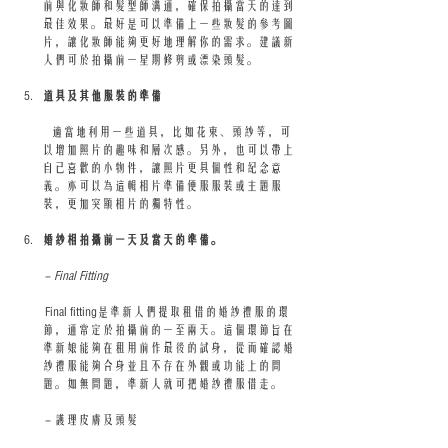
前與化妝師和髮型師溝通，確保拍攝當天的達到
最佳效果。最好是可以準備上一些妝髮的參考圖
片，讓化妝師能夠更好地理解你的需求。建議新
人們可於拍攝前一星期修剪或漂染頭髮。
道具及其他服裝的準備
   適當地利用一些道具，比如花束、頭紗等，可
以增加照片的趣味和層次感。另外，也可以帶上
自己喜歡的小物件，讓照片更具個性和紀念意
義。亦可以為這輯相片準備便服服裝或主題服
裝，更加突顯相片的獨特性。
婚紗相拍攝前一天及當天的準備。
 - 
Final Fitting
 Final fitting是準新人們提取租借的婚紗禮服的環
節，通常定於拍攝前的一至兩天。這個環節旨在
準新娘能夠在租用前作最後的試身，從而確認婚
紗禮服能夠合身並且不存在外觀或功能上的問
題。如無問題，準新人就可把婚紗禮服借走。
 - 護理皮膚及頭髮