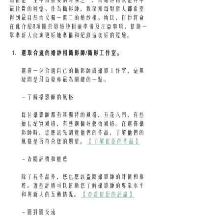
婚禮是一生中最重要的時刻之一，而婚紗相就是其中
最珍貴的回憶。作為攝影師，我深知每對新人都希望
得到最自然而又獨一無二的婚紗相。所以，崔臣將會
在此介紹8項關於影婚紗相前準備及注意事項，幫助一
眾準新人能夠更好地準備和紀錄這美好的經驗。
選取合適的婚紗相攝影師/攝影工作室。
選擇一位合適自己的攝影師或攝影工作室，毫無
疑問是最首要亦最為關鍵的一點。
 - 了解攝影師的風格
每位攝影師都有其獨特的風格，五花八門，有些
擅長紀實風格，有些則偏好藝術風格。在選擇攝
影師時，您應該先瀏覽他們的作品，了解他們的
風格是否符合您的期望。 
【了解崔臣的作品】
 - 查閱評價和推薦
除了看作品外，您也應該查閱攝影師的評價和推
薦。這些評價可以幫助您了解攝影師的專業水平
和與新人的互動情況。 
【查看崔臣的評語】
 - 面對面交流