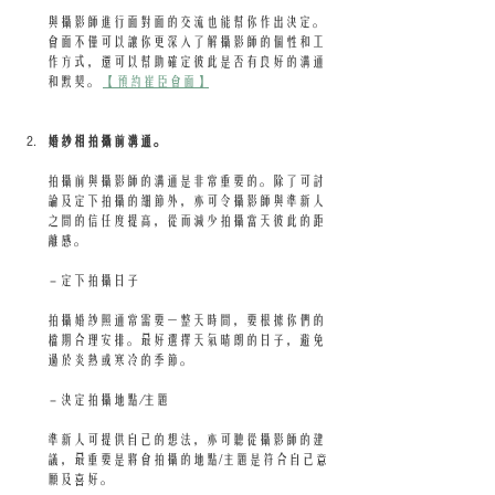
與攝影師進行面對面的交流也能幫你作出決定。
會面不僅可以讓你更深入了解攝影師的個性和工
作方式，還可以幫助確定彼此是否有良好的溝通
和默契。 
【預約崔臣會面】
婚紗相拍攝前溝通。
拍攝前與攝影師的溝通是非常重要的。除了可討
論及定下拍攝的細節外，亦可令攝影師與準新人
之間的信任度提高，從而減少拍攝當天彼此的距
離感。
 - 定下拍攝日子
拍攝婚紗照通常需要一整天時間，要根據你們的
檔期合理安排。最好選擇天氣晴朗的日子，避免
過於炎熱或寒冷的季節。
 - 決定拍攝地點
/
主題
準新人可提供自己的想法，亦可聽從攝影師的建
議，最重要是將會拍攝的地點/主題是符合自己意
願及喜好。