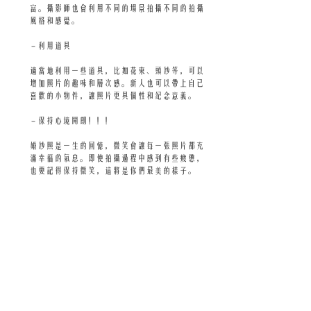
富。攝影師也會利用不同的場景拍攝不同的拍攝
風格和感覺。
 -
利用道具
適當地利用一些道具，比如花束、頭紗等，可以
增加照片的趣味和層次感。新人也可以帶上自己
喜歡的小物件，讓照片更具個性和紀念意義。
 - 保持心境開朗！！！
婚紗照是一生的回憶，微笑會讓每一張照片都充
滿幸福的氣息。即使拍攝過程中感到有些疲憊，
也要記得保持微笑，這將是你們最美的樣子。