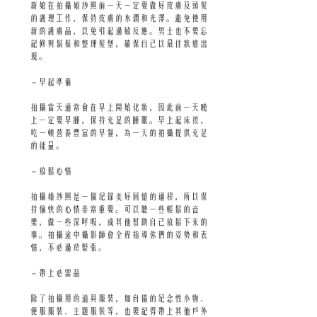
新娘在拍攝婚紗照前一天一定要做好皮膚及頭髮
的護理工作，保持皮膚的水潤和光澤。避免使用
新的護膚品，以免引起過敏反應。男士也不要忘
記修剪鬍鬚和整理髮型，確保自己以最佳狀態出
現。
 - 早起準備
拍攝當天通常會在早上開始化妝，因此前一天晚
上一定要早睡，保持充足的睡眠。早上起床後，
吃一頓營養豐富的早餐，為一天的拍攝提供充足
的能量。
 - 放鬆心情
拍攝婚紗照是一個紀錄美好回憶的過程，所以保
持愉快的心情非常重要。可以聽一些輕鬆的音
樂，做一些深呼吸，或其他幫助自己放鬆下来的
事。拍攝途中攝影師會全程指導你們的姿勢和表
情，不必過於緊張。
 - 帶上必需品
除了拍攝用的道具服裝，如自備的紀念性小物、
便服服裝、主題服裝等，也要記得帶上其他戶外