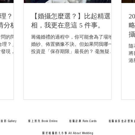
理？
【婚攝怎麼選？】比起精選
2
行情分析
相，我更在意這 5 件事。
會問的問題
籌備婚禮的過程中，你可能會為了場地、
合理？」
婚紗、佈置猶豫不決。但如果問我哪一項
隨
會發現，有
投資是「保存期限」最長的？ 毫無疑
將
婚攝套餐
問，是婚禮攝影（Wedding
港
則只是包一
Photography）。 婚紗照可以重拍，但在
回
「婚禮攝
婚禮當天，拜別父母時落下的淚水、新郎
P
實非常大，
接新娘時的狼狽大笑、進場時爸爸交手那
是
」。 作
刻顫抖的手……這些瞬間沒有 "Take 2"，
出
，這篇文章
錯過了就永遠消失。 打開 Instagram，成
自
分享：婚攝
千上萬的攝影師都是發佈漂亮的相片，到
怎
片質素的東
底該怎麼選？ 身為一名看過無數婚禮現
師
錢大概是多
場的攝影師，我想分享 5 個行內人才知道
幾
影 Gallery
線上預約 Book Online
拍攝計劃 Rate Cards
拍攝前你也許想知道的事 
港市場，婚
的篩選關鍵，幫你們避開「中伏位」，找
場
類型 價錢
到那位能幫你們「把回憶留下來」的攝影
日
關於婚攝的大小事 All About Wedding