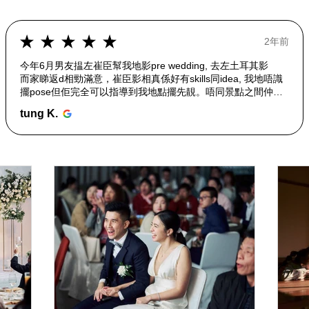
★
★
★
★
★
2年前
今年6月男友揾左崔臣幫我地影pre wedding, 去左土耳其影
而家睇返d相勁滿意，崔臣影相真係好有skills同idea, 我地唔識
擺pose但佢完全可以指導到我地點擺先靚。唔同景點之間仲做
埋司機。
tung K.
好開心揾左一個咁好既攝影師，成個回憶都好美好