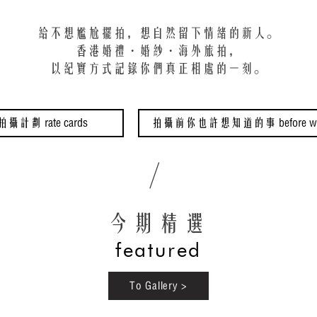
給不想尷尬擺拍，想自然留下情緒的新人。
香港婚禮・婚紗・海外旅拍，
以紀實方式記錄你們真正相處的一刻。
拍攝計劃 rate cards
拍攝前你也許想知道的事 before we s
/
崔臣掠影 CLMphotography
​今期精選
featured
To Gallery >