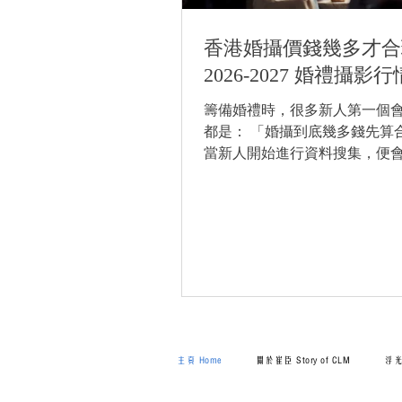
香港婚攝價錢幾多才合
2026-2027 婚禮攝影
籌備婚禮時，很多新人第一個
都是： 「婚攝到底幾多錢先算
當新人開始進行資料搜集，便
人報價幾千，有人幾萬。 有些
PACKAGE包很多東西，有些
位攝影師。 表面上看起來都是
影」，但實際上，背後差距其
難免會令到不少新人感到「頭痛
為一名10年經驗的婚禮攝影師
不只是想講「價錢」，而是想
收費背後，真正影響價錢及照
西。 2026-2027 香港婚攝價
主頁 Home
關於崔臣 Story of CLM
浮光掠
少？ 先講一講結論。 目前香
禮攝影大概可分成幾個層級： 