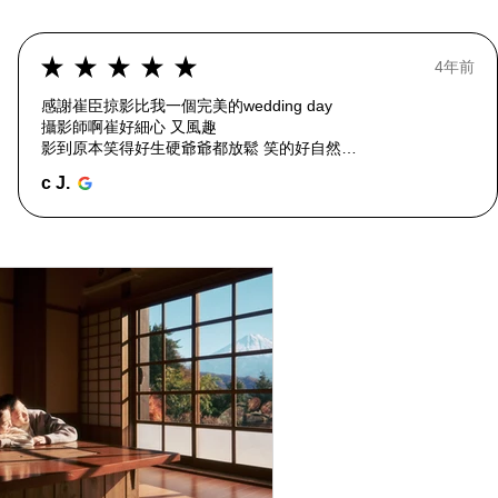
★
★
★
★
★
4年前
感謝崔臣掠影比我一個完美的wedding day
攝影師啊崔好細心 又風趣
影到原本笑得好生硬爺爺都放鬆 笑的好自然
我地全家都好surprise
c J.
overall 係一個好開心的回憶 我推薦👍🏻