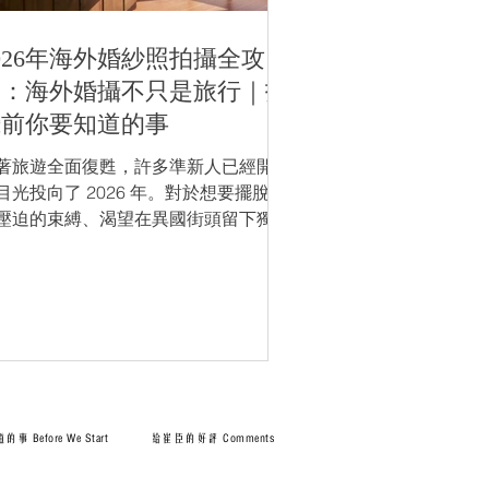
026年海外婚紗照拍攝全攻
略：海外婚攝不只是旅行｜拍
攝前你要知道的事
著旅遊全面復甦，許多準新人已經開始
目光投向了 2026 年。對於想要擺脫香
壓迫的束縛、渴望在異國街頭留下獨特
憶的你們，「海外婚紗照（Overseas
re-wedding）」不僅僅是一次拍攝，更
一場屬於兩人的「婚前蜜月」。 但在
發之前，面對日本的櫻花季、濟洲的大
然、歐洲的宏偉建築，該如何選擇？該
麼預算？身為長年往返世界各地的攝影
，我想透過這篇文章，分享崔臣我過去
年在海外實戰的經驗，協助你們規劃一
Before We Start
給崔臣的好評 Comments
完美的 2026 海外旅拍。 1. 地點對決：
韓 vs. 歐洲，哪個適合我們？ 選擇地點