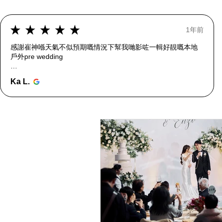
★
★
★
★
★
1年前
感謝崔神喺天氣不似預期嘅情況下幫我哋影咗一輯好靚嘅本地
戶外pre wedding
當日天陰陰,但崔神用燈同技巧影到夕陽逆光效果
Ka L.
真係好似神一樣變咗個太陽出尼😂
非常用心同專業, 十分感激
我哋前幾個月補擺婚宴前亦再搵佢影左另一輯
Studio 加戶外婚照
效果同樣非常好
我哋依然不懂擺pose 表情生硬 🤣
但崔神的風趣指引令出來...
顯示更多