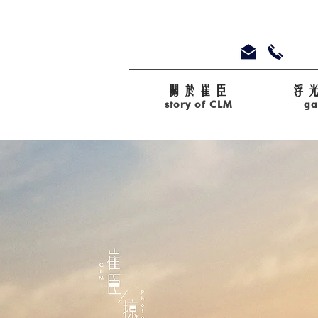
關於崔臣
​浮
story of CLM
ga