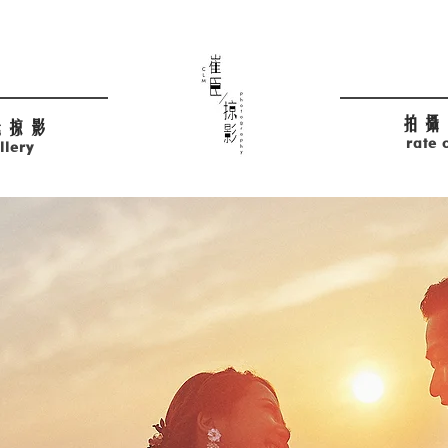
拍攝
光掠影
rate 
llery